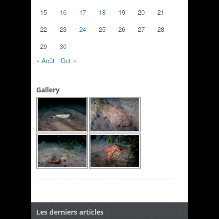
15
16
17
18
19
20
21
22
23
24
25
26
27
28
29
30
« Août
Oct »
Gallery
Les derniers articles