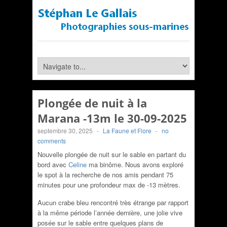
Plongée de nuit à la
Marana -13m le 30-09-2025
septembre 30, 2025
-
La Faune et Flore
-
no
comments
Nouvelle plongée de nuit sur le sable en partant du
bord avec
Celine
ma binôme. Nous avons exploré
le spot à la recherche de nos amis pendant 75
minutes pour une p
rofondeur max de -13 mètres.
Aucun crabe bleu rencontré très étrange par rapport
à la même période l’année dernière, une jolie vive
posée sur le sable entre quelques plans de