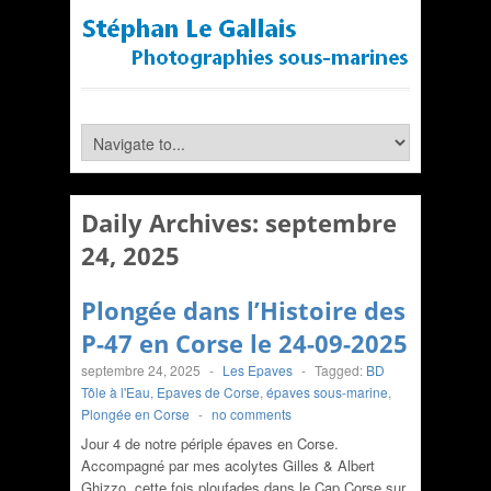
Daily Archives:
septembre
24, 2025
Plongée dans l’Histoire des
P-47 en Corse le 24-09-2025
septembre 24, 2025
-
Les Epaves
-
Tagged:
BD
Tôle à l'Eau
,
Epaves de Corse
,
épaves sous-marine
,
Plongée en Corse
-
no comments
Jour 4 de notre périple épaves en Corse.
Accompagné par mes acolytes Gilles & Albert
Ghizzo, cette fois ploufades dans le Cap Corse sur