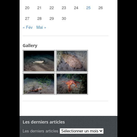
20
21
22
23
24
25
26
27
28
29
30
« Fév
Mai »
Gallery
Les derniers articles
Les derniers articles