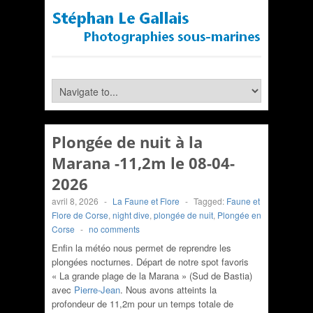
Plongée de nuit à la
Marana -11,2m le 08-04-
2026
avril 8, 2026
-
La Faune et Flore
-
Tagged:
Faune et
Flore de Corse
,
night dive
,
plongée de nuit
,
Plongée en
Corse
-
no comments
Enfin la météo nous permet de reprendre les
plongées nocturnes. Départ de notre spot favoris
« La grande plage de la Marana » (Sud de Bastia)
avec
Pierre-Jean
. Nous avons atteints la
profondeur de 11,2m pour un temps totale de