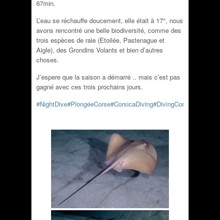
67min.
L’eau se réchauffe doucement, elle était à 17°, nous
avons rencontré une belle biodiversité, comme des
trois espèces de raie (Etoilée, Pastenague et
Aigle), des Grondins Volants et bien d’autres
choses.
J’espere que la saison a démarré .. mais c’est pas
gagné avec ces trois prochains jours.
#NightDive
#PlongéeCorse
#CorsicaDiving
#DivingCorsica
#Medite