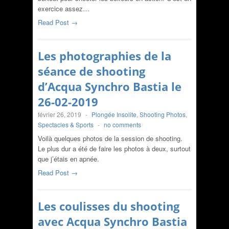
exercice assez…
Read Post →
Les photographies de la
séance de shooting
d’Acqua Synchro Bastia le
26-02-2019
février 26, 2019
-
Plongée Insolite
,
Shooting Photos
,
Spectacles & Sports
-
no comments
Voilà quelques photos de la session de shooting.
Le plus dur a été de faire les photos à deux, surtout
que j’étais en apnée.
Read Post →
Les coulisses du shooting
avec Acqua Synchro Bastia