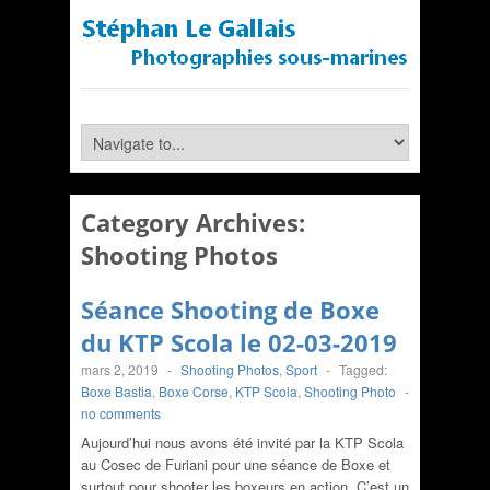
Category Archives:
Shooting Photos
Séance Shooting de Boxe
du KTP Scola le 02-03-2019
mars 2, 2019
-
Shooting Photos
,
Sport
-
Tagged:
Boxe Bastia
,
Boxe Corse
,
KTP Scola
,
Shooting Photo
-
no comments
Aujourd’hui nous avons été invité par la KTP Scola
au Cosec de Furiani pour une séance de Boxe et
surtout pour shooter les boxeurs en action. C’est un