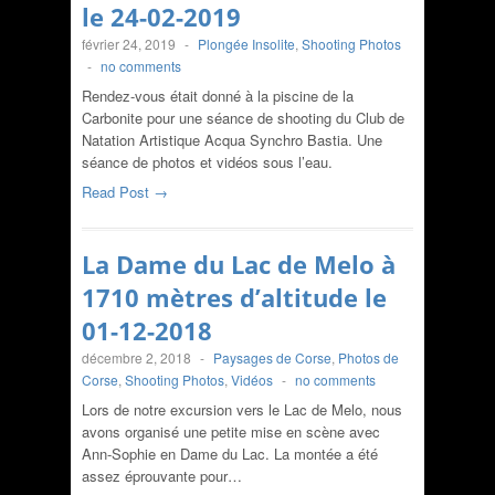
le 24-02-2019
février 24, 2019
-
Plongée Insolite
,
Shooting Photos
-
no comments
Rendez-vous était donné à la piscine de la
Carbonite pour une séance de shooting du Club de
Natation Artistique Acqua Synchro Bastia. Une
séance de photos et vidéos sous l’eau.
Read Post →
La Dame du Lac de Melo à
1710 mètres d’altitude le
01-12-2018
décembre 2, 2018
-
Paysages de Corse
,
Photos de
Corse
,
Shooting Photos
,
Vidéos
-
no comments
Lors de notre excursion vers le Lac de Melo, nous
avons organisé une petite mise en scène avec
Ann-Sophie en Dame du Lac. La montée a été
assez éprouvante pour…