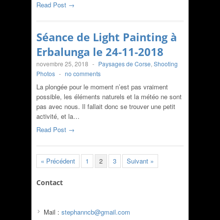
Read Post →
Séance de Light Painting à
Erbalunga le 24-11-2018
novembre 25, 2018
-
Paysages de Corse
,
Shooting
Photos
-
no comments
La plongée pour le moment n’est pas vraiment
possible, les éléments naturels et la météo ne sont
pas avec nous. Il fallait donc se trouver une petit
activité, et la…
Read Post →
« Précédent
1
2
3
Suivant »
Contact
Mail :
stephanncb@gmail.com