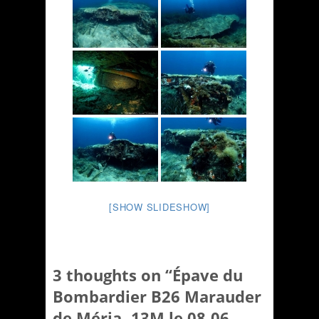
[SHOW SLIDESHOW]
3 thoughts on “
Épave du
Bombardier B26 Marauder
de Méria -13M le 08-06-