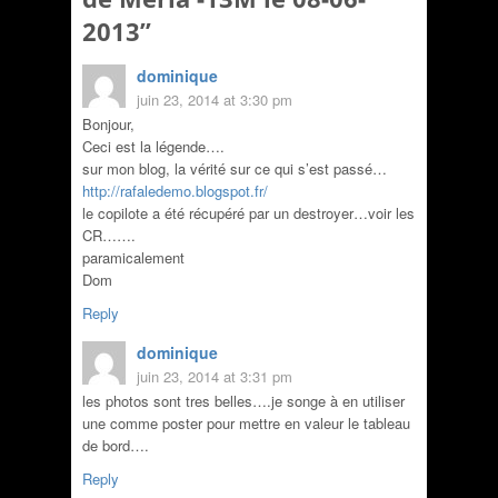
2013
”
dominique
juin 23, 2014 at 3:30 pm
Bonjour,
Ceci est la légende….
sur mon blog, la vérité sur ce qui s’est passé…
http://rafaledemo.blogspot.fr/
le copilote a été récupéré par un destroyer…voir les
CR…….
paramicalement
Dom
Reply
dominique
juin 23, 2014 at 3:31 pm
les photos sont tres belles….je songe à en utiliser
une comme poster pour mettre en valeur le tableau
de bord….
Reply