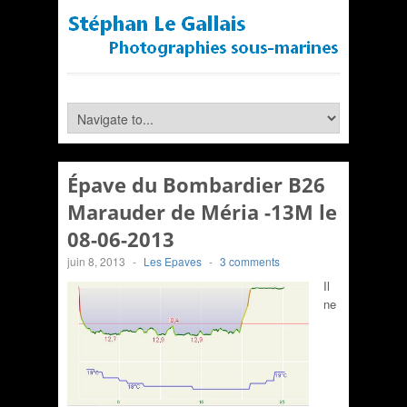
Épave du Bombardier B26
Marauder de Méria -13M le
08-06-2013
juin 8, 2013
-
Les Epaves
-
3 comments
Il
ne