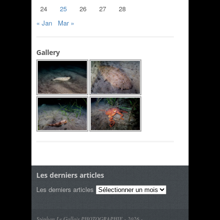
24
25
26
27
28
« Jan
Mar »
Gallery
Les derniers articles
Les derniers articles
Stéphan Le Gallais PHOTOGRAPHIE - 2026 -