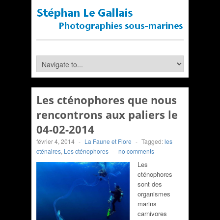
Les cténophores que nous
rencontrons aux paliers le
04-02-2014
février 4, 2014
-
La Faune et Flore
-
Tagged:
les
cténaires
,
Les cténophores
-
no comments
Les
cténophores
sont des
organismes
marins
carnivores