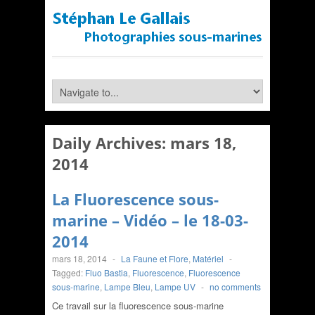
Daily Archives:
mars 18,
2014
La Fluorescence sous-
marine – Vidéo – le 18-03-
2014
mars 18, 2014
-
La Faune et Flore
,
Matériel
-
Tagged:
Fluo Bastia
,
Fluorescence
,
Fluorescence
sous-marine
,
Lampe Bleu
,
Lampe UV
-
no comments
Ce travail sur la fluorescence sous-marine