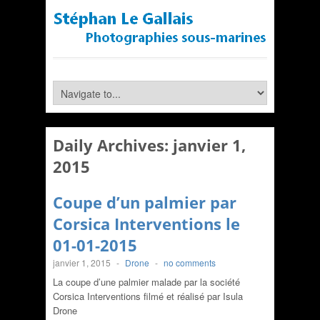
Daily Archives:
janvier 1,
2015
Coupe d’un palmier par
Corsica Interventions le
01-01-2015
janvier 1, 2015
-
Drone
-
no comments
La coupe d’une palmier malade par la société
Corsica Interventions filmé et réalisé par Isula
Drone