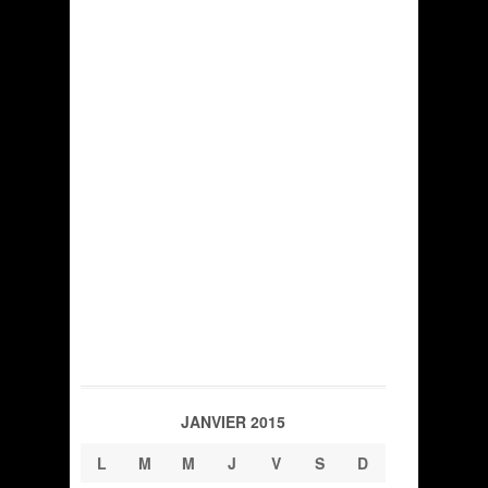
JANVIER 2015
L
M
M
J
V
S
D