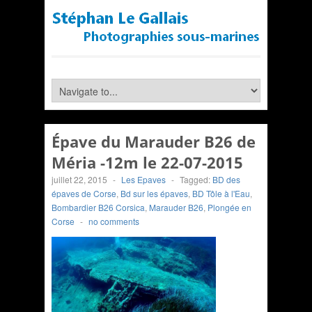
Épave du Marauder B26 de
Méria -12m le 22-07-2015
juillet 22, 2015
-
Les Epaves
-
Tagged:
BD des
épaves de Corse
,
Bd sur les épaves
,
BD Tôle à l'Eau
,
Bombardier B26 Corsica
,
Marauder B26
,
Plongée en
Corse
-
no comments