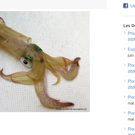
Li
Les D
Pho
202
Expo
juin
Plon
202
Plon
202
Plo
mai
Plon
mai
Plon
202