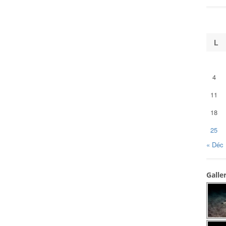
L
4
11
18
25
« Déc
Galle