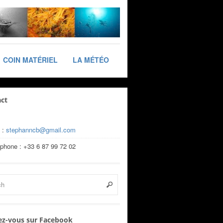
COIN MATÉRIEL
LA MÉTÉO
ct
 :
stephanncb@gmail.com
éphone : +33 6 87 99 72 02
z-vous sur Facebook