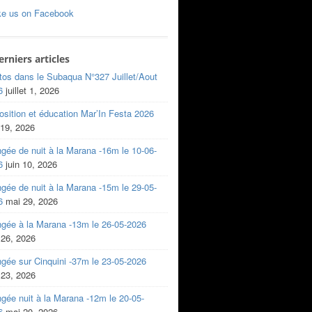
ke us on Facebook
erniers articles
tos dans le Subaqua N°327 Juillet/Aout
6
juillet 1, 2026
sition et éducation Mar’In Festa 2026
 19, 2026
gée de nuit à la Marana -16m le 10-06-
6
juin 10, 2026
gée de nuit à la Marana -15m le 29-05-
6
mai 29, 2026
ngée à la Marana -13m le 26-05-2026
 26, 2026
gée sur Cinquini -37m le 23-05-2026
 23, 2026
gée nuit à la Marana -12m le 20-05-
6
mai 20, 2026