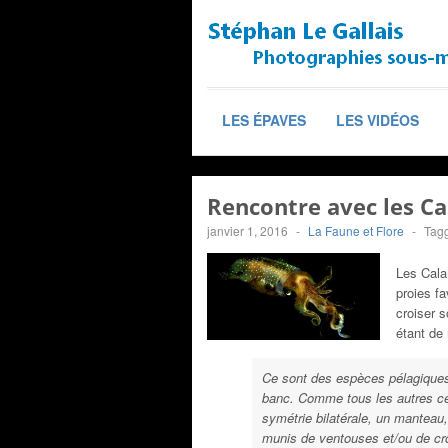
LES ÉPAVES
LES VIDÉOS
Rencontre avec les Ca
janvier 1, 2016
-
La Faune et Flore
-
Tag
Les Cala
proies fa
croiser s
étant de 
Ce sont des espèces pélagiques 
banc. Comme tous les autres cép
symétrie bilatérale, un manteau
munis de ventouses et/ou de cro