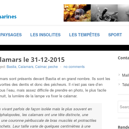
PAYSAGES
LES INSOLITES
LES TEMPÊTES
SPORT
lamars le 31-12-2015
Conta
ged:
Bastia
,
Calamars
,
Calmar
,
peche
-
no comments
Mail
mars sont présents devant Bastia et en grand nombre. Ils sont les
vorites des dentis et donc des pécheurs. Il n’est pas rare d’en
Tél
ous l’eau, mais assez difficile de prendre en photo, le plus facile
nuit, la lumière de la lampe va fixer le calamar.
vivant parfois de façon isolée mais le plus souvent en
halopodes, les calamars ont une tête distincte, une
, une couronne péribuccale de bras musclés et protractiles
chets. Leur taille varie de quelques centimètres à une
Rende