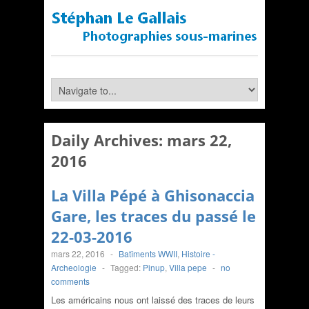
Daily Archives:
mars 22,
2016
La Villa Pépé à Ghisonaccia
Gare, les traces du passé le
22-03-2016
mars 22, 2016
-
Batîments WWII
,
Histoire -
Archeologie
-
Tagged:
Pinup
,
Villa pepe
-
no
comments
Les américains nous ont laissé des traces de leurs