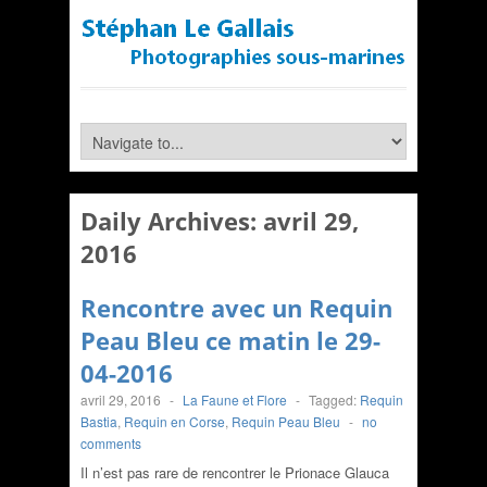
Daily Archives:
avril 29,
2016
Rencontre avec un Requin
Peau Bleu ce matin le 29-
04-2016
avril 29, 2016
-
La Faune et Flore
-
Tagged:
Requin
Bastia
,
Requin en Corse
,
Requin Peau Bleu
-
no
comments
Il n’est pas rare de rencontrer le Prionace Glauca