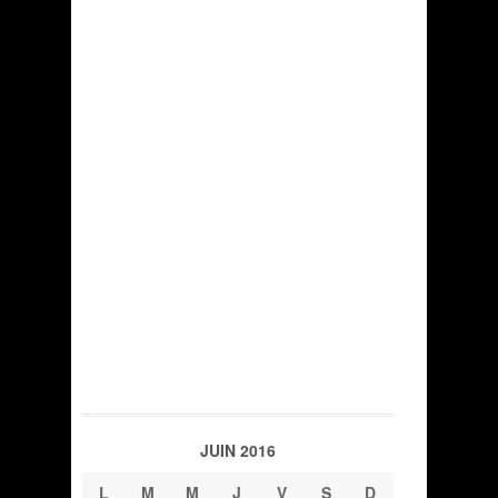
JUIN 2016
L
M
M
J
V
S
D