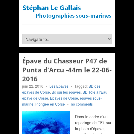
Épave du Chasseur P47 de
Punta d’Arcu -44m le 22-06-
2016
juin 22, 2016
-
Les Epaves
-
Tagged:
BD des
épaves de Corse
,
Bd sur les épaves
,
BD Tôle à l'Eau
,
épave de Corse
,
Epaves de Corse
,
épaves sous-
marine
,
Plongée en Corse
-
no comments
Dans le cadre d’un
reportage de TF1 sur
la photo d’épave,