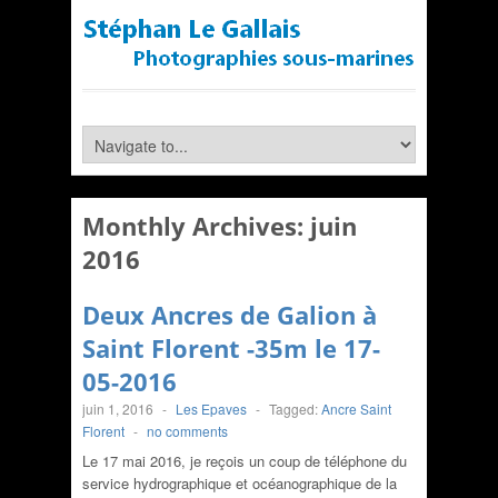
Monthly Archives:
juin
2016
Deux Ancres de Galion à
Saint Florent -35m le 17-
05-2016
juin 1, 2016
-
Les Epaves
-
Tagged:
Ancre Saint
Florent
-
no comments
Le 17 mai 2016, je reçois un coup de téléphone du
service hydrographique et océanographique de la