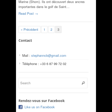
Marine (Shom). Ils ont découvert deux ancres
importantes dans le golf de Saint…
Read Post →
« Précédent
1
2
3
Contact
Mail :
stephanncb@gmail.com
Téléphone : +33 6 87 99 72 02
Rendez-vous sur Facebook
Like us on Facebook