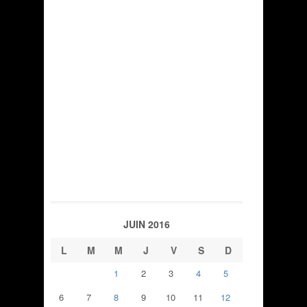
JUIN 2016
L
M
M
J
V
S
D
1
2
3
4
5
6
7
8
9
10
11
12