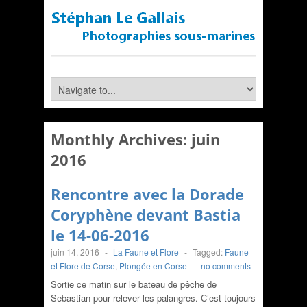
Monthly Archives:
juin
2016
Rencontre avec la Dorade
Coryphène devant Bastia
le 14-06-2016
juin 14, 2016
-
La Faune et Flore
-
Tagged:
Faune
et Flore de Corse
,
Plongée en Corse
-
no comments
Sortie ce matin sur le bateau de pêche de
Sebastian pour relever les palangres. C’est toujours