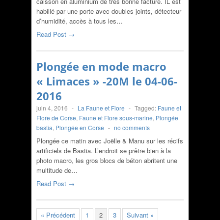
caisson en aluminium de très bonne facture. IL est
habillé par une porte avec doubles joints, détecteur
d’humidité, accès à tous les…
Read Post →
Plongée en mode macro
« Limaces » -20M le 04-06-
2016
juin 4, 2016
-
La Faune et Flore
-
Tagged:
Faune et
Flore de Corse
,
Faune et Flore sous-marine
,
Plongée
bastia
,
Plongée en Corse
-
no comments
Plongée ce matin avec Joëlle & Manu sur les récifs
artificiels de Bastia. L’endroit se prêtre bien à la
photo macro, les gros blocs de béton abritent une
multitude de…
Read Post →
« Précédent
1
2
3
Suivant »