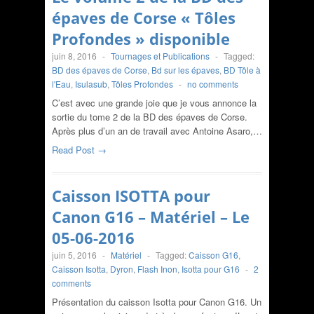
épaves de Corse « Tôles
Profondes » disponible
juin 8, 2016
-
Tournages et Publications
-
Tagged:
BD des épaves de Corse
,
Bd sur les épaves
,
BD Tôle à
l'Eau
,
Isulasub
,
Tôles Profondes
-
no comments
C’est avec une grande joie que je vous annonce la
sortie du tome 2 de la BD des épaves de Corse.
Après plus d’un an de travail avec Antoine Asaro,…
Read Post →
Caisson ISOTTA pour
Canon G16 – Matériel – Le
05-06-2016
juin 5, 2016
-
Matériel
-
Tagged:
Caisson G16
,
Caisson Isotta
,
Dyron
,
Flash Inon
,
Isotta pour G16
-
2
comments
Présentation du caisson Isotta pour Canon G16. Un