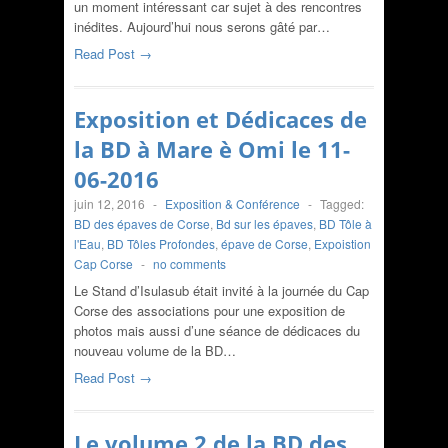
un moment intéressant car sujet à des rencontres
inédites. Aujourd’hui nous serons gâté par…
Read Post →
Exposition et Dédicaces de
la BD à Mare è Omi le 11-
06-2016
juin 12, 2016
-
Exposition & Conférence
-
Tagged:
BD des épaves de Corse
,
Bd sur les épaves
,
BD Tôle à
l'Eau
,
BD Tôles Profondes
,
épave de Corse
,
Expoistion
Cap Corse
-
no comments
Le Stand d’Isulasub était invité à la journée du Cap
Corse des associations pour une exposition de
photos mais aussi d’une séance de dédicaces du
nouveau volume de la BD…
Read Post →
Le volume 2 de la BD des