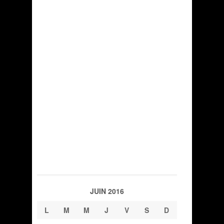
JUIN 2016
L
M
M
J
V
S
D