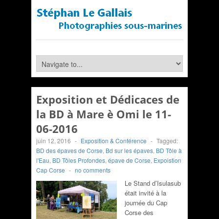
Exposition et Dédicaces de
la BD à Mare è Omi le 11-
06-2016
juin 12, 2016
-
Exposition & Conférence
-
Tagged:
BD des épaves de Corse
,
Bd sur les épaves
,
BD Tôle à
l'Eau
,
BD Tôles Profondes
,
épave de Corse
,
Expoistion
Cap Corse
-
no comments
Le Stand d’Isulasub
était invité à la
journée du Cap
Corse des