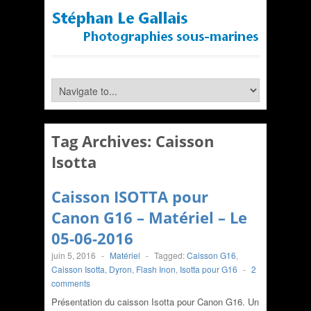
Tag Archives:
Caisson
Isotta
Caisson ISOTTA pour
Canon G16 – Matériel – Le
05-06-2016
juin 5, 2016
-
Matériel
-
Tagged:
Caisson G16
,
Caisson Isotta
,
Dyron
,
Flash Inon
,
Isotta pour G16
-
2
comments
Présentation du caisson Isotta pour Canon G16. Un