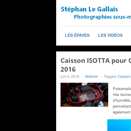
LES ÉPAVES
LES VIDÉOS
Caisson ISOTTA pour C
2016
juin 5, 2016
-
Matériel
-
Tagged:
Caisson
Présentati
très bonne
d’humidité
permettant 
également