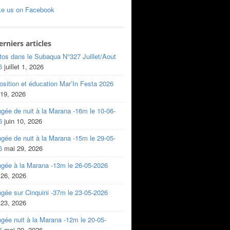
ke us on Facebook
erniers articles
tos dans le Subaqua N°327 Juillet/Aout
6
juillet 1, 2026
sition et éducation Mar’In Festa 2026
 19, 2026
gée de nuit à la Marana -16m le 10-06-
6
juin 10, 2026
gée de nuit à la Marana -15m le 29-05-
6
mai 29, 2026
ngée à la Marana -13m le 26-05-2026
 26, 2026
gée sur Cinquini -37m le 23-05-2026
 23, 2026
gée nuit à la Marana -12m le 20-05-
6
mai 20, 2026