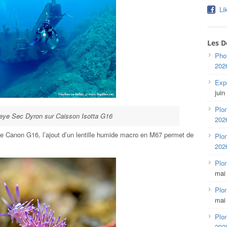
Li
Les D
Pho
202
Expo
juin
Plon
ye Sec Dyron sur Caisson Isotta G16
202
le Canon G16, l’ajout d’un lentille humide macro en M67 permet de
Plon
202
Plo
mai
Plon
mai
Plon
202