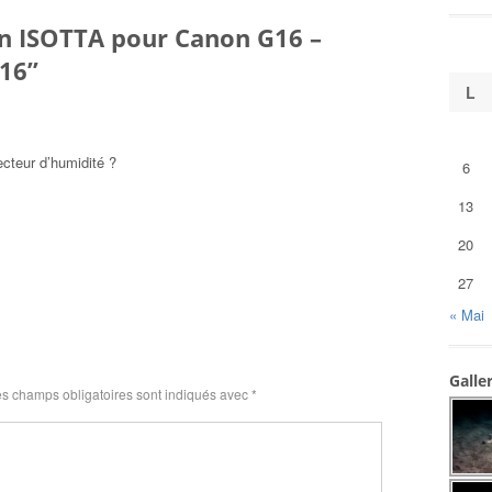
n ISOTTA pour Canon G16 –
016
”
L
ecteur d’humidité ?
6
13
20
27
« Mai
Galle
s champs obligatoires sont indiqués avec
*