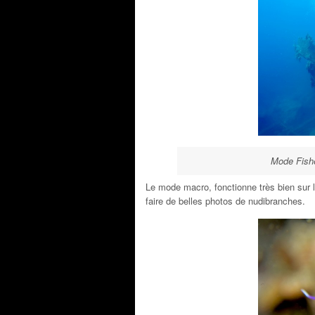
Mode Fishe
Le mode macro, fonctionne très bien sur 
faire de belles photos de nudibranches.