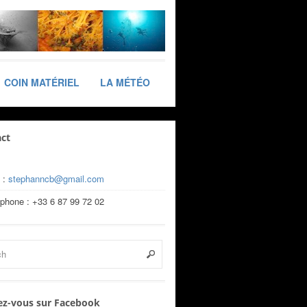
COIN MATÉRIEL
LA MÉTÉO
ct
 :
stephanncb@gmail.com
éphone : +33 6 87 99 72 02
z-vous sur Facebook