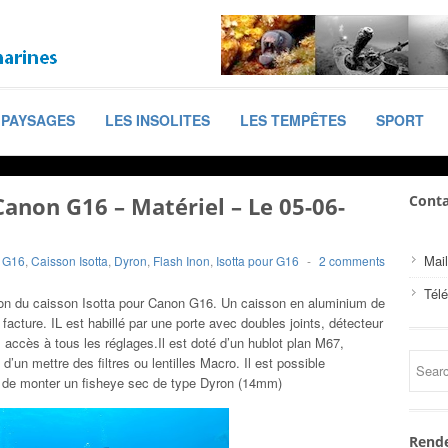
PAYSAGES
LES INSOLITES
LES TEMPÊTES
SPORT
anon G16 – Matériel – Le 05-06-
Conta
Mail
 G16
,
Caisson Isotta
,
Dyron
,
Flash Inon
,
Isotta pour G16
-
2 comments
Tél
on du caisson Isotta pour Canon G16. Un caisson en aluminium de
 facture. IL est habillé par une porte avec doubles joints, détecteur
, accès à tous les réglages.Il est doté d’un hublot plan M67,
d’un mettre des filtres ou lentilles Macro. Il est possible
 de monter un fisheye sec de type Dyron (14mm)
Rende