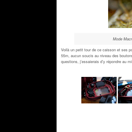
Mode Macro
Voilà un petit tour de ce caisson et ses 
55m, aucun soucis au niveau des boutons,
questions, j’essaierais d’y répondre au m