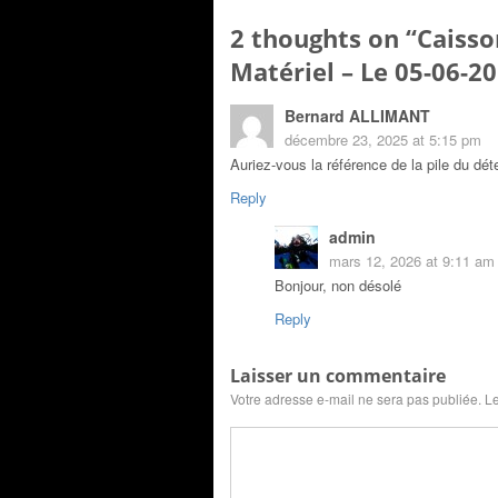
2 thoughts on “
Caisso
Matériel – Le 05-06-2
Bernard ALLIMANT
décembre 23, 2025 at 5:15 pm
Auriez-vous la référence de la pile du dét
Reply
admin
mars 12, 2026 at 9:11 am
Bonjour, non désolé
Reply
Laisser un commentaire
Votre adresse e-mail ne sera pas publiée.
Le