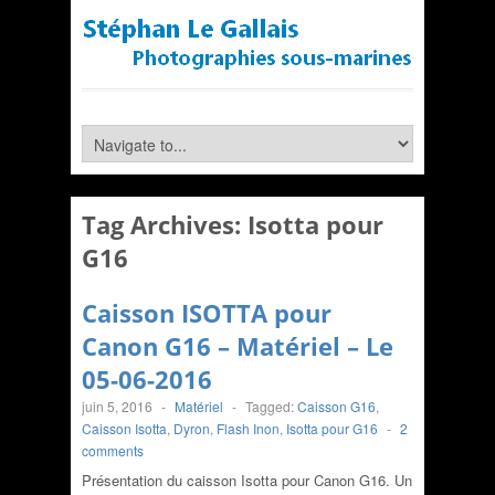
Tag Archives:
Isotta pour
G16
Caisson ISOTTA pour
Canon G16 – Matériel – Le
05-06-2016
juin 5, 2016
-
Matériel
-
Tagged:
Caisson G16
,
Caisson Isotta
,
Dyron
,
Flash Inon
,
Isotta pour G16
-
2
comments
Présentation du caisson Isotta pour Canon G16. Un