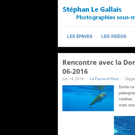
LES ÉPAVES
LES VIDÉOS
Rencontre avec la Dor
06-2016
juin 14, 2016
-
La Faune et Flore
-
Tagge
Sortie ce
palangres
inédites.
mais aus