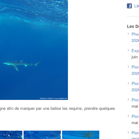
Li
Les D
Pho
202
Expo
juin
Plon
202
Plon
202
Plo
mai
e afin de marquer par une balise les requins, prendre quelques
Plon
mai
Plon
202