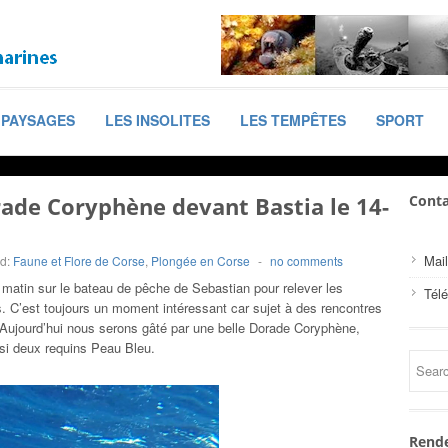
PAYSAGES
LES INSOLITES
LES TEMPÊTES
SPORT
ade Coryphène devant Bastia le 14-
Conta
Mail
d:
Faune et Flore de Corse
,
Plongée en Corse
-
no comments
 matin sur le bateau de pêche de Sebastian pour relever les
Tél
. C’est toujours un moment intéressant car sujet à des rencontres
 Aujourd’hui nous serons gâté par une belle Dorade Coryphène,
si deux requins Peau Bleu.
Rende