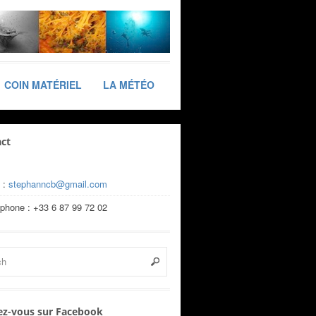
COIN MATÉRIEL
LA MÉTÉO
ct
 :
stephanncb@gmail.com
éphone : +33 6 87 99 72 02
z-vous sur Facebook