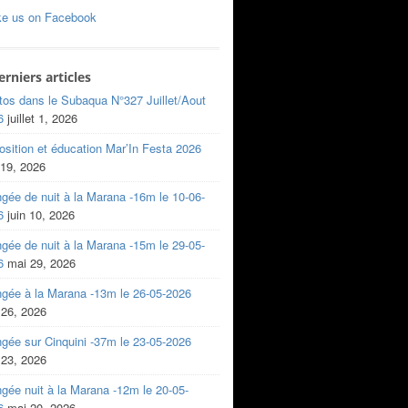
ke us on Facebook
erniers articles
tos dans le Subaqua N°327 Juillet/Aout
6
juillet 1, 2026
sition et éducation Mar’In Festa 2026
 19, 2026
gée de nuit à la Marana -16m le 10-06-
6
juin 10, 2026
gée de nuit à la Marana -15m le 29-05-
6
mai 29, 2026
ngée à la Marana -13m le 26-05-2026
 26, 2026
gée sur Cinquini -37m le 23-05-2026
 23, 2026
gée nuit à la Marana -12m le 20-05-
6
mai 20, 2026