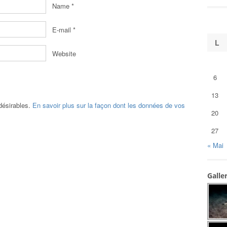
Name
*
E-mail
*
L
Website
6
13
ndésirables.
En savoir plus sur la façon dont les données de vos
20
27
« Mai
Galle