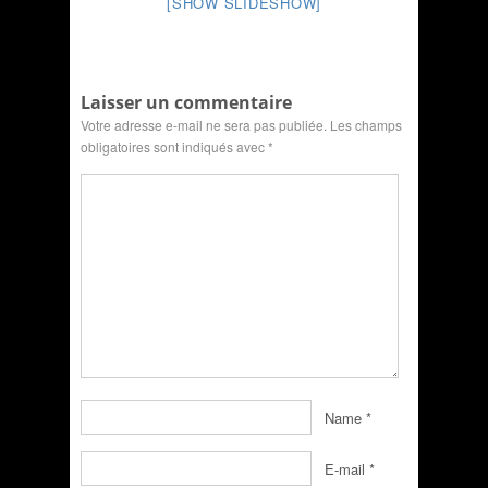
[SHOW SLIDESHOW]
Laisser un commentaire
Votre adresse e-mail ne sera pas publiée.
Les champs
obligatoires sont indiqués avec
*
Name
*
E-mail
*