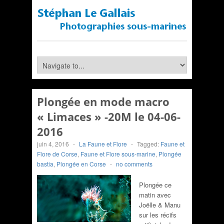
Plongée en mode macro
« Limaces » -20M le 04-06-
2016
juin 4, 2016
-
La Faune et Flore
-
Tagged:
Faune et
Flore de Corse
,
Faune et Flore sous-marine
,
Plongée
bastia
,
Plongée en Corse
-
no comments
Plongée ce
matin avec
Joëlle & Manu
sur les récifs