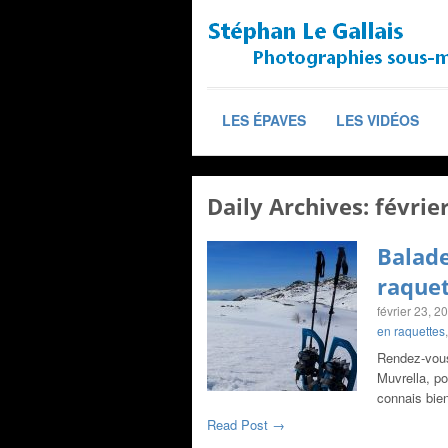
LES ÉPAVES
LES VIDÉOS
Daily Archives:
févrie
Balade
raquet
février 23, 2
en raquettes
Rendez-vous
Muvrella, po
connais bie
Read Post →