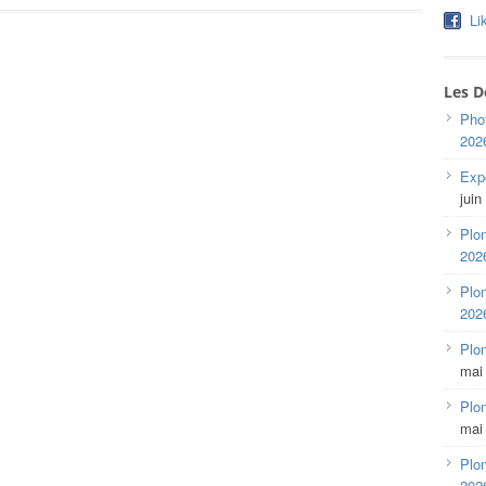
Li
Les D
Pho
202
Expo
juin
Plon
202
Plon
202
Plo
mai
Plon
mai
Plon
202