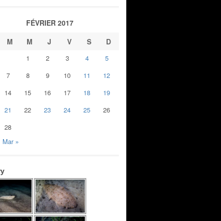
FÉVRIER 2017
M
M
J
V
S
D
1
2
3
4
5
7
8
9
10
11
12
14
15
16
17
18
19
21
22
23
24
25
26
28
Mar »
ry