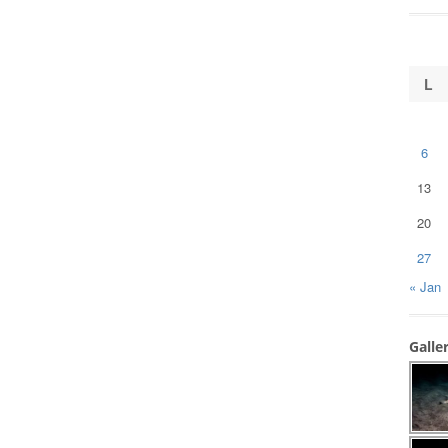
L
6
13
20
27
« Jan
Galle