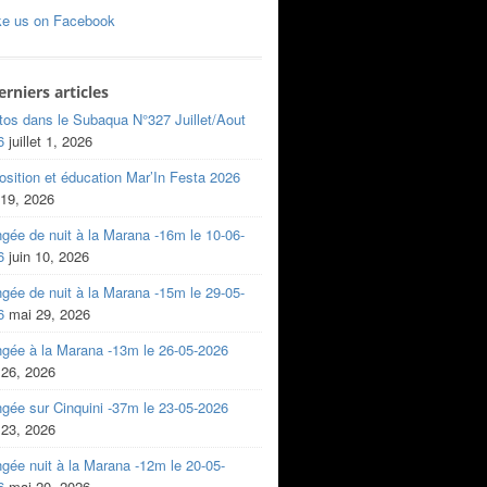
ke us on Facebook
erniers articles
tos dans le Subaqua N°327 Juillet/Aout
6
juillet 1, 2026
sition et éducation Mar’In Festa 2026
 19, 2026
gée de nuit à la Marana -16m le 10-06-
6
juin 10, 2026
gée de nuit à la Marana -15m le 29-05-
6
mai 29, 2026
ngée à la Marana -13m le 26-05-2026
 26, 2026
gée sur Cinquini -37m le 23-05-2026
 23, 2026
gée nuit à la Marana -12m le 20-05-
6
mai 20, 2026