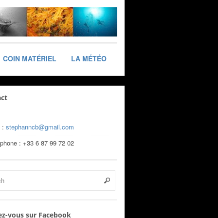
COIN MATÉRIEL
LA MÉTÉO
ct
 :
stephanncb@gmail.com
éphone : +33 6 87 99 72 02
z-vous sur Facebook