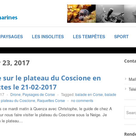
PAYSAGES
LES INSOLITES
LES TEMPÊTES
SPORT
r 23, 2017
Conta
 sur le plateau du Coscione en
Mail
tes le 21-02-2017
Tél
017
-
Drone
,
Paysages de Corse
-
Tagged:
balade en Corse
,
balade
,
plateau du Coscione
,
Raquettes Corse
-
no comments
 ce mardi matin à Quenza avec Christophe, le guide de chez A
ur nous faire visiter le plateau du Coscione sous la Neige. Je
n le plateau…
Rende