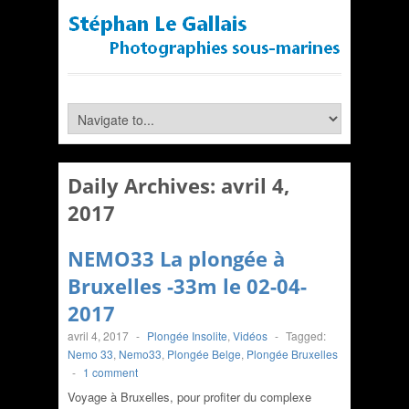
Daily Archives:
avril 4,
2017
NEMO33 La plongée à
Bruxelles -33m le 02-04-
2017
avril 4, 2017
-
Plongée Insolite
,
Vidéos
-
Tagged:
Nemo 33
,
Nemo33
,
Plongée Belge
,
Plongée Bruxelles
-
1 comment
Voyage à Bruxelles, pour profiter du complexe