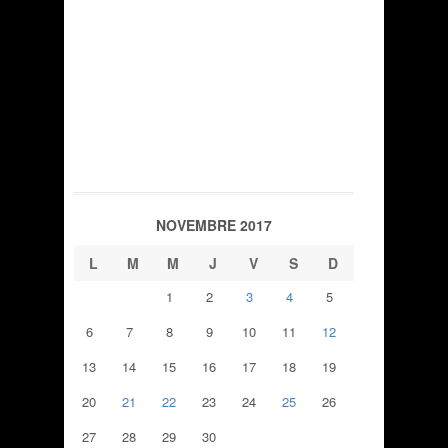
NOVEMBRE 2017
L
M
M
J
V
S
D
1
2
3
4
5
6
7
8
9
10
11
12
13
14
15
16
17
18
19
20
21
22
23
24
25
26
27
28
29
30