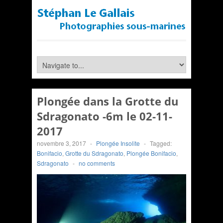
Plongée dans la Grotte du
Sdragonato -6m le 02-11-
2017
novembre 3, 2017
-
Plongée Insolite
-
Tagged:
Bonifacio
,
Grotte du Sdragonato
,
Plongée Bonifacio
,
Sdragonato
-
no comments