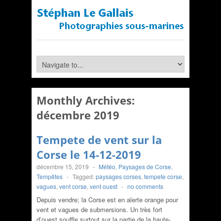
Monthly Archives:
décembre 2019
Tempete de vent sur la
Corse le 14-12-2019
décembre 15, 2019
-
Météo
,
Paysages de Corse
,
Tempêtes
-
Tagged:
paysages corses
,
tempete corse
,
vagues
,
vent corse
,
vent ouest
-
no comments
Depuis vendre; la Corse est en alerte orange pour
vent et vagues de submersions. Un très fort
d’ouest souffle surtout sur la partie de la haute-