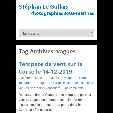
Tag Archives:
vagues
Tempete de vent sur la
Corse le 14-12-2019
décembre 15, 2019
-
Météo
,
Paysages de Corse
,
Tempêtes
-
Tagged:
paysages corses
,
tempete corse
,
vagues
,
vent corse
,
vent ouest
-
no comments
Depuis vendre; la Corse est en alerte orange pour
vent et vagues de submersions. Un très fort
d’ouest souffle surtout sur la partie de la haute-
Corse, la côte ouest est…