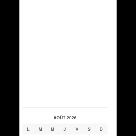
AOÛT 2026
L
M
M
J
V
S
D