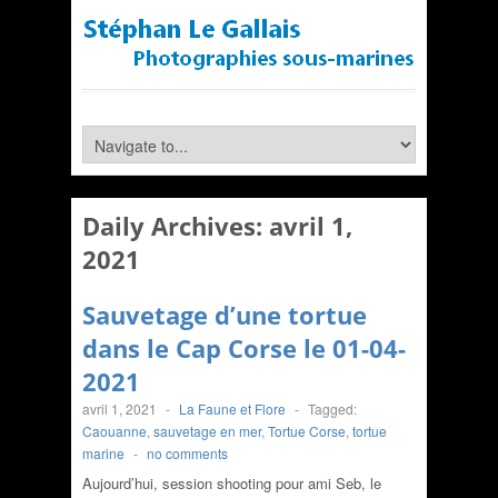
Daily Archives:
avril 1,
2021
Sauvetage d’une tortue
dans le Cap Corse le 01-04-
2021
avril 1, 2021
-
La Faune et Flore
-
Tagged:
Caouanne
,
sauvetage en mer
,
Tortue Corse
,
tortue
marine
-
no comments
Aujourd’hui, session shooting pour ami Seb, le