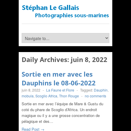
Daily Archives:
juin 8, 2022
Sortie en mer avec les
Dauphins le 08-06-2022
juin 8, 2022
-
La Faune et Flore
-
Tagged:
Dauphin
,
mobula
,
Scoglio Africa
,
Thon Rouge
-
no comments
Sortie en mer avec l’équipe de Mare & Gustu du
coté du phare de Scoglio d’Africa. Un endroit
magique ou il y a une grosse concentration de
pélagique et des…
Read Post →