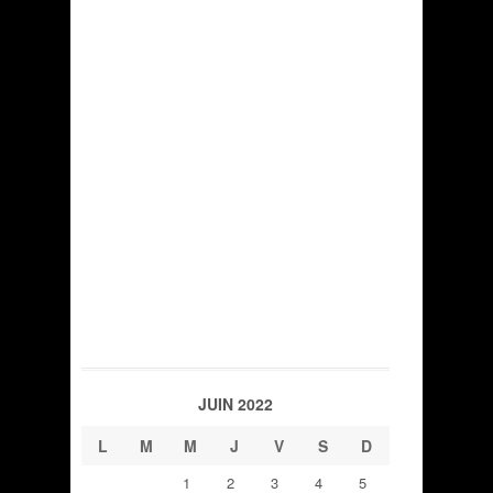
JUIN 2022
L
M
M
J
V
S
D
1
2
3
4
5