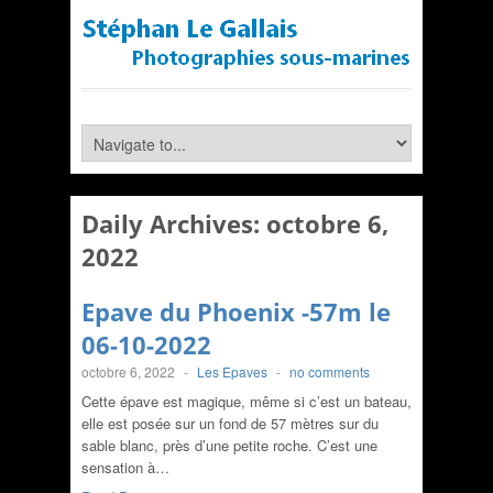
Daily Archives:
octobre 6,
2022
Epave du Phoenix -57m le
06-10-2022
octobre 6, 2022
-
Les Epaves
-
no comments
Cette épave est magique, même si c’est un bateau,
elle est posée sur un fond de 57 mètres sur du
sable blanc, près d’une petite roche. C’est une
sensation à…