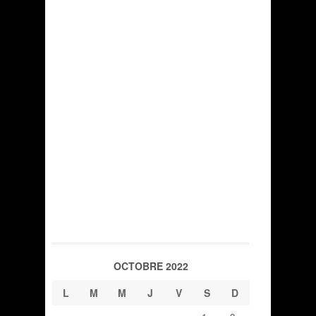
OCTOBRE 2022
L
M
M
J
V
S
D