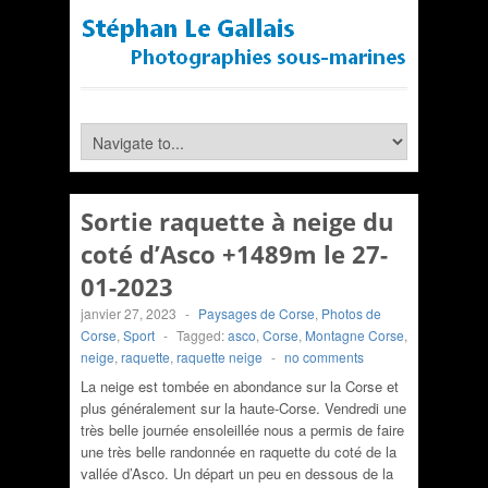
Sortie raquette à neige du
coté d’Asco +1489m le 27-
01-2023
janvier 27, 2023
-
Paysages de Corse
,
Photos de
Corse
,
Sport
-
Tagged:
asco
,
Corse
,
Montagne Corse
,
neige
,
raquette
,
raquette neige
-
no comments
La neige est tombée en abondance sur la Corse et
plus généralement sur la haute-Corse. Vendredi une
très belle journée ensoleillée nous a permis de faire
une très belle randonnée en raquette du coté de la
vallée d’Asco. Un départ un peu en dessous de la