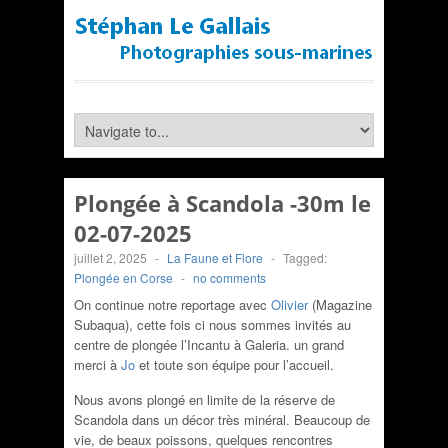
Plongée à Scandola -30m le
02-07-2025
juillet 2, 2025
-
La Faune et Flore
-
Tagged:
Plongée en Corse
-
no comments
On continue notre reportage avec
Olivier
(Magazine
Subaqua), cette fois ci nous sommes invités au
centre de plongée l’Incantu à Galeria. un grand
merci à
Jo
et toute s
on équipe pour l’accueil.
Nous avons plongé en limite de la réserve de
Scandola dans un décor très minéral. Beaucoup de
vie, de beaux poissons, quelques rencontres