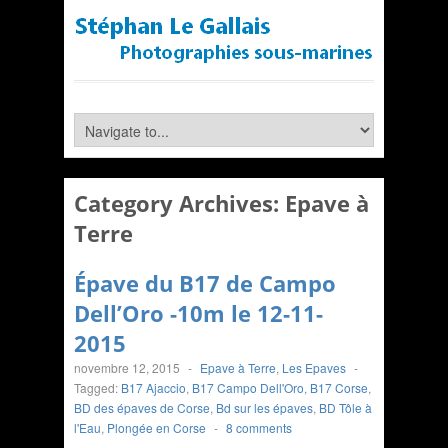
Category Archives:
Epave à
Terre
Épave du B17 de Campo
Dell’Oro -10m le 12-11-
2015
novembre 12, 2015
-
Epave à Terre
,
Les Epaves
-
Tagged:
B17 Ajaccio
,
B17 Campo Dell'Oro
,
B17 Corse
,
BD des épaves de Corse
,
Bd sur les épaves
,
BD Tôle à
l'Eau
,
Plongée en Corse
-
8 comments