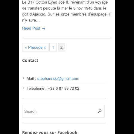
Le B17 Cotton Eyed Joe II, revenant d’un voyage
de transfert percute la mer le 8 nov 1943 dans le
golf d’Ajaccio. Sur les onze membres d’équipage, il
n’y aura…
Read Post →
« Précédent
1
2
Contact
Mail :
stephanncb@gmail.com
Téléphone : +33 6 87 99 72 02
Rendez-vous sur Facebook