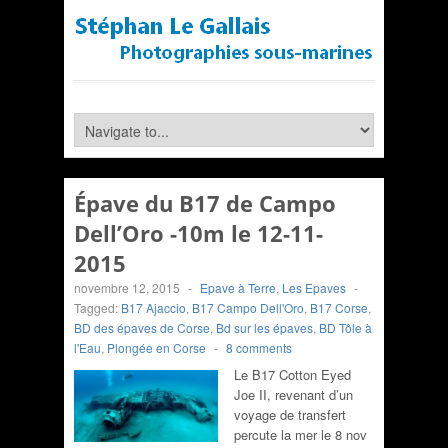
Épave du B17 de Campo
Dell’Oro -10m le 12-11-
2015
novembre 12, 2015
-
Epave à Terre
,
Les Epaves
-
Tagged:
B17 Ajaccio
,
B17 Campo Dell'Oro
,
B17 Corse
,
BD des épaves de Corse
,
Bd sur les épaves
,
BD Tôle à
l'Eau
,
Plongée en Corse
-
8 comments
Le B17 Cotton Eyed
Joe II, revenant d’un
voyage de transfert
percute la mer le 8 nov