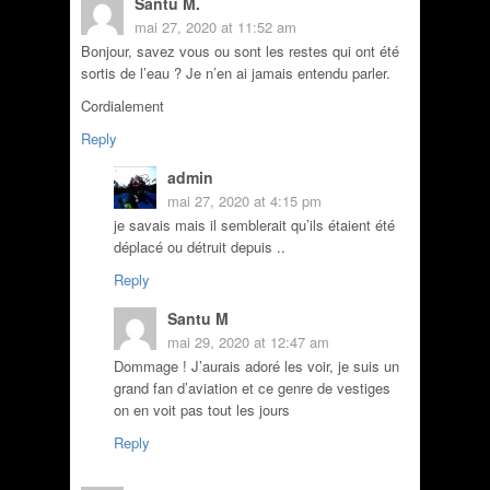
Santu M.
mai 27, 2020 at 11:52 am
Bonjour, savez vous ou sont les restes qui ont été
sortis de l’eau ? Je n’en ai jamais entendu parler.
Cordialement
Reply
admin
mai 27, 2020 at 4:15 pm
je savais mais il semblerait qu’ils étaient été
déplacé ou détruit depuis ..
Reply
Santu M
mai 29, 2020 at 12:47 am
Dommage ! J’aurais adoré les voir, je suis un
grand fan d’aviation et ce genre de vestiges
on en voit pas tout les jours
Reply