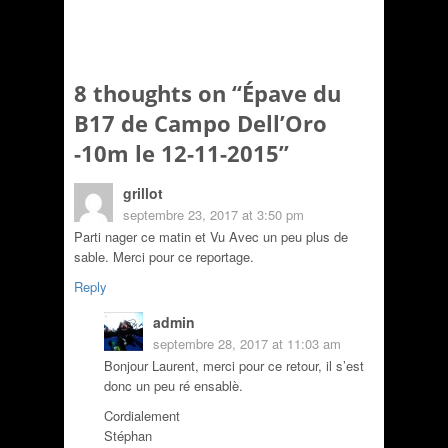
8 thoughts on “
Épave du
B17 de Campo Dell’Oro
-10m le 12-11-2015
”
grillot
septembre 23, 2017 at 3:50 pm
Parti nager ce matin et Vu Avec un peu plus de
sable. Merci pour ce reportage.
Reply
admin
septembre 28, 2017 at 11:03 am
Bonjour Laurent, merci pour ce retour, il s’est
donc un peu ré ensablè.
Cordialement
Stéphan