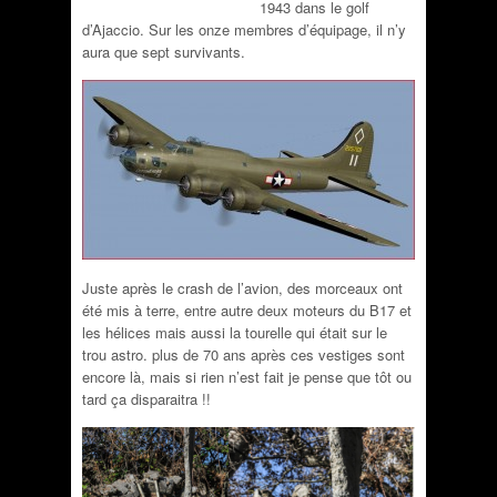
1943 dans le golf
d’Ajaccio. Sur les onze membres d’équipage, il n’y
aura que sept survivants.
Juste après le crash de l’avion, des morceaux ont
été mis à terre, entre autre deux moteurs du B17 et
les hélices mais aussi la tourelle qui était sur le
trou astro. plus de 70 ans après ces vestiges sont
encore là, mais si rien n’est fait je pense que tôt ou
tard ça disparaitra !!