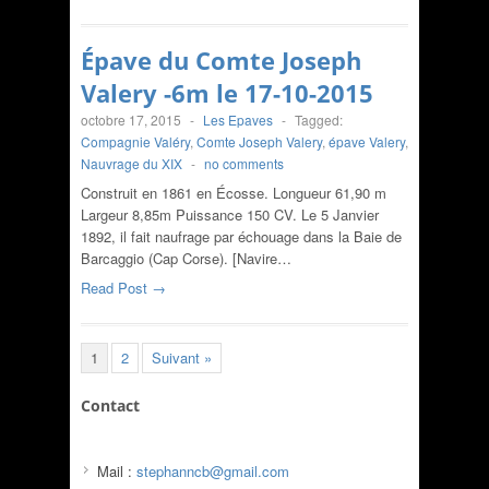
Épave du Comte Joseph
Valery -6m le 17-10-2015
octobre 17, 2015
-
Les Epaves
-
Tagged:
Compagnie Valéry
,
Comte Joseph Valery
,
épave Valery
,
Nauvrage du XIX
-
no comments
Construit en 1861 en Écosse. Longueur 61,90 m
Largeur 8,85m Puissance 150 CV. Le 5 Janvier
1892, il fait naufrage par échouage dans la Baie de
Barcaggio (Cap Corse). [Navire…
Read Post →
1
2
Suivant »
Contact
Mail :
stephanncb@gmail.com