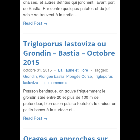
chaises, et autres détritus qui jonchent l’avant port
de Bastia. Par contre quelques patates et du joli
sable se trouvent à la sortie…
Read Post →
Trigloporus lastoviza ou
Grondin – Bastia – Octobre
2015
octobre 31, 2015
-
La Faune et Flore
-
Tagged:
Grondin
,
Plongée bastia
,
Plongée Corse
,
Trigloporus
lastoviza
-
no comments
Poisson benthique, on trouve fréquemment le
grondin strié entre 20 et plus de 100 m de
profondeur, bien qu’on puisse toutefois le croiser en
petits bancs à la surface et…
Read Post →
Orages en approches sur