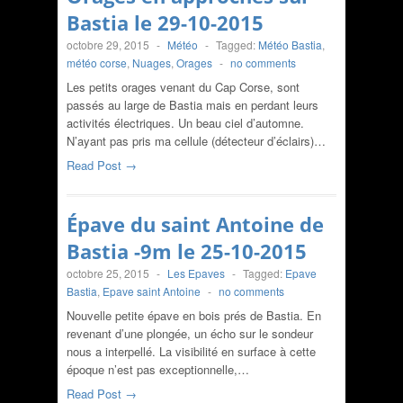
Bastia le 29-10-2015
octobre 29, 2015
-
Météo
-
Tagged:
Météo Bastia
,
météo corse
,
Nuages
,
Orages
-
no comments
Les petits orages venant du Cap Corse, sont
passés au large de Bastia mais en perdant leurs
activités électriques. Un beau ciel d’automne.
N’ayant pas pris ma cellule (détecteur d’éclairs)…
Read Post →
Épave du saint Antoine de
Bastia -9m le 25-10-2015
octobre 25, 2015
-
Les Epaves
-
Tagged:
Epave
Bastia
,
Epave saint Antoine
-
no comments
Nouvelle petite épave en bois prés de Bastia. En
revenant d’une plongée, un écho sur le sondeur
nous a interpellé. La visibilité en surface à cette
époque n’est pas exceptionnelle,…
Read Post →