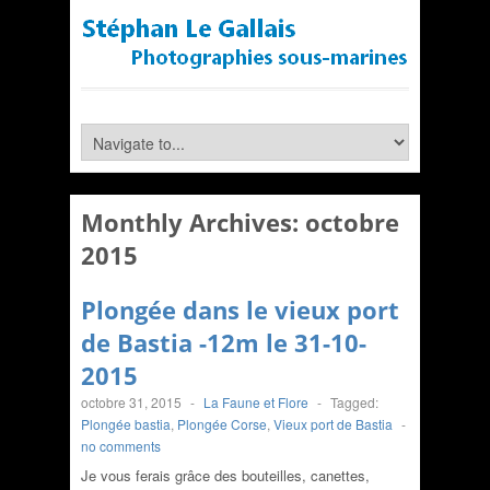
Monthly Archives:
octobre
2015
Plongée dans le vieux port
de Bastia -12m le 31-10-
2015
octobre 31, 2015
-
La Faune et Flore
-
Tagged:
Plongée bastia
,
Plongée Corse
,
Vieux port de Bastia
-
no comments
Je vous ferais grâce des bouteilles, canettes,