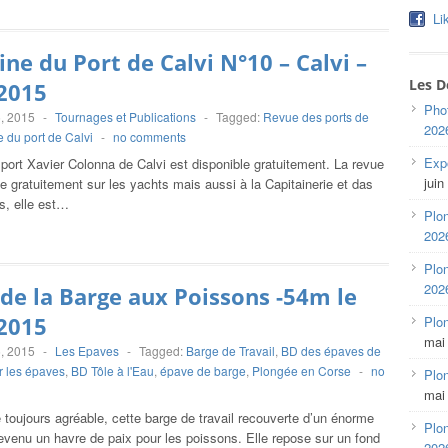
Li
ne du Port de Calvi N°10 – Calvi –
Les D
2015
Pho
, 2015
-
Tournages et Publications
-
Tagged:
Revue des ports de
202
 du port de Calvi
-
no comments
Expo
port Xavier Colonna de Calvi est disponible gratuitement. La revue
juin
ée gratuitement sur les yachts mais aussi à la Capitainerie et das
s, elle est…
Plon
202
Plon
202
de la Barge aux Poissons -54m le
2015
Plo
mai
, 2015
-
Les Epaves
-
Tagged:
Barge de Travail
,
BD des épaves de
r les épaves
,
BD Tôle à l'Eau
,
épave de barge
,
Plongée en Corse
-
no
Plon
mai
toujours agréable, cette barge de travail recouverte d’un énorme
Plon
evenu un havre de paix pour les poissons. Elle repose sur un fond
202