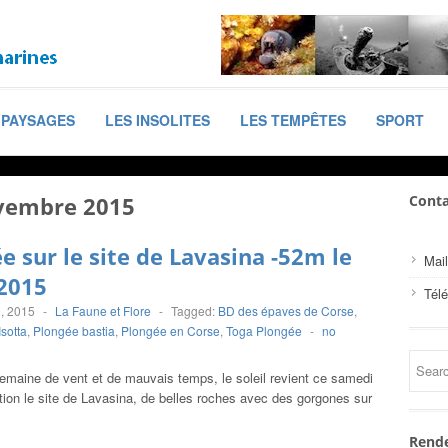
PAYSAGES
LES INSOLITES
LES TEMPÊTES
SPORT
vembre 2015
Conta
e sur le site de Lavasina -52m le
Mail
2015
Tél
, 2015
-
La Faune et Flore
-
Tagged:
BD des épaves de Corse
,
Isotta
,
Plongée bastia
,
Plongée en Corse
,
Toga Plongée
-
no
emaine de vent et de mauvais temps, le soleil revient ce samedi
tion le site de Lavasina, de belles roches avec des gorgones sur
Rende