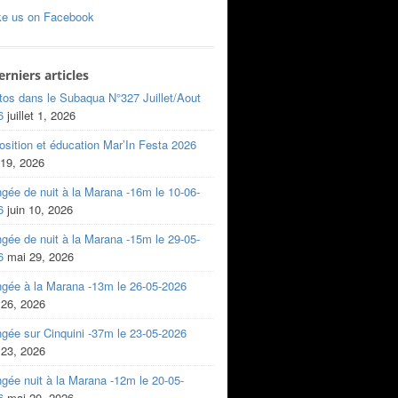
ke us on Facebook
erniers articles
tos dans le Subaqua N°327 Juillet/Aout
6
juillet 1, 2026
sition et éducation Mar’In Festa 2026
 19, 2026
gée de nuit à la Marana -16m le 10-06-
6
juin 10, 2026
gée de nuit à la Marana -15m le 29-05-
6
mai 29, 2026
ngée à la Marana -13m le 26-05-2026
 26, 2026
gée sur Cinquini -37m le 23-05-2026
 23, 2026
gée nuit à la Marana -12m le 20-05-
6
mai 20, 2026