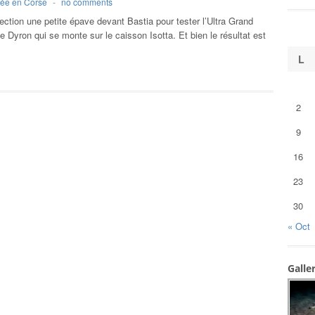
ée en Corse
-
no comments
ection une petite épave devant Bastia pour tester l’Ultra Grand
 Dyron qui se monte sur le caisson Isotta. Et bien le résultat est
L
2
9
16
23
30
« Oct
Galle