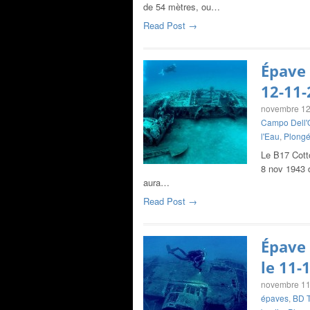
de 54 mètres, ou…
Read Post →
Épave 
12-11-
novembre 12
Campo Dell'
l'Eau
,
Plongé
Le B17 Cotto
8 nov 1943 d
aura…
Read Post →
Épave 
le 11-
novembre 11
épaves
,
BD T