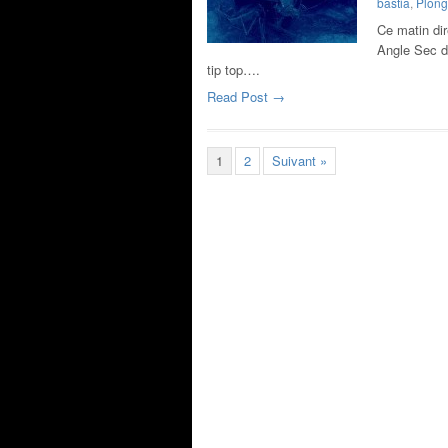
bastia
,
Plong
Ce matin dir
Angle Sec de
tip top….
Read Post →
1
2
Suivant »