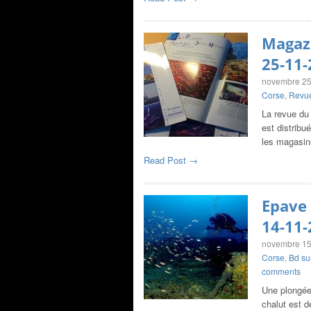
Magazi
25-11-
novembre 25
Corse
,
Revue
La revue du 
est distribu
les magasin
Read Post →
Epave 
14-11-
novembre 15
Corse
,
Bd su
comments
Une plongée 
chalut est d