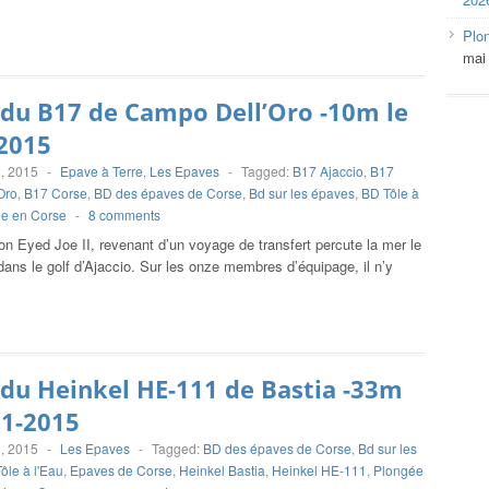
Plo
mai
du B17 de Campo Dell’Oro -10m le
2015
, 2015
-
Epave à Terre
,
Les Epaves
-
Tagged:
B17 Ajaccio
,
B17
Oro
,
B17 Corse
,
BD des épaves de Corse
,
Bd sur les épaves
,
BD Tôle à
e en Corse
-
8 comments
n Eyed Joe II, revenant d’un voyage de transfert percute la mer le
ans le golf d’Ajaccio. Sur les onze membres d’équipage, il n’y
du Heinkel HE-111 de Bastia -33m
11-2015
, 2015
-
Les Epaves
-
Tagged:
BD des épaves de Corse
,
Bd sur les
ôle à l'Eau
,
Epaves de Corse
,
Heinkel Bastia
,
Heinkel HE-111
,
Plongée