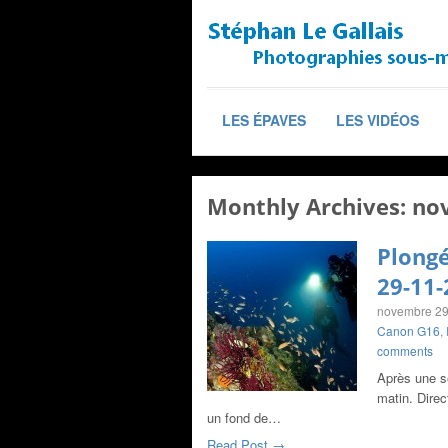
LES ÉPAVES
LES VIDÉOS
Monthly Archives:
no
Plongé
29-11-
novembre 29
Canon G16
,
comments
Après une s
matin. Direc
un fond de…
Read Post →