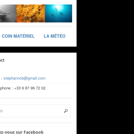
COIN MATÉRIEL
LA MÉTÉO
ct
 :
stephanncb@gmail.com
éphone : +33 6 87 99 72 02
z-vous sur Facebook