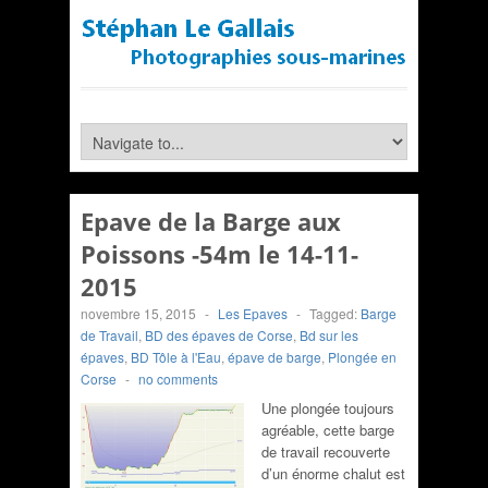
Epave de la Barge aux
Poissons -54m le 14-11-
2015
novembre 15, 2015
-
Les Epaves
-
Tagged:
Barge
de Travail
,
BD des épaves de Corse
,
Bd sur les
épaves
,
BD Tôle à l'Eau
,
épave de barge
,
Plongée en
Corse
-
no comments
Une plongée toujours
agréable, cette barge
de travail recouverte
d’un énorme chalut est