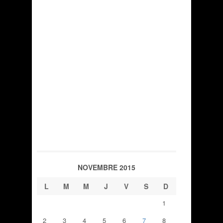
NOVEMBRE 2015
L
M
M
J
V
S
D
1
2
3
4
5
6
7
8