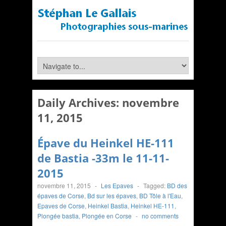
Daily Archives:
novembre
11, 2015
Épave du Heinkel HE-111
de Bastia -33m le 11-11-
2015
novembre 11, 2015
-
Les Epaves
-
Tagged:
BD des
épaves de Corse
,
Bd sur les épaves
,
BD Tôle à l'Eau
,
Epaves de Corse
,
Heinkel Bastia
,
Heinkel HE-111
,
Plongée bastia
,
Plongée en Corse
-
no comments