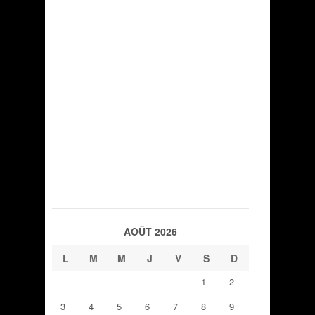
AOÛT 2026
L
M
M
J
V
S
D
1
2
3
4
5
6
7
8
9