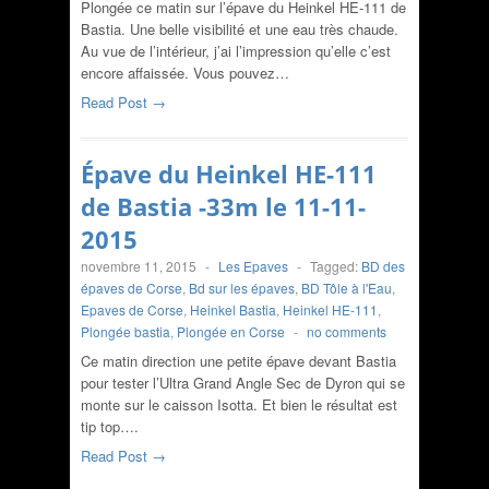
Plongée ce matin sur l’épave du Heinkel HE-111 de
Bastia. Une belle visibilité et une eau très chaude.
Au vue de l’intérieur, j’ai l’impression qu’elle c’est
encore affaissée. Vous pouvez…
Read Post →
Épave du Heinkel HE-111
de Bastia -33m le 11-11-
2015
novembre 11, 2015
-
Les Epaves
-
Tagged:
BD des
épaves de Corse
,
Bd sur les épaves
,
BD Tôle à l'Eau
,
Epaves de Corse
,
Heinkel Bastia
,
Heinkel HE-111
,
Plongée bastia
,
Plongée en Corse
-
no comments
Ce matin direction une petite épave devant Bastia
pour tester l’Ultra Grand Angle Sec de Dyron qui se
monte sur le caisson Isotta. Et bien le résultat est
tip top….
Read Post →