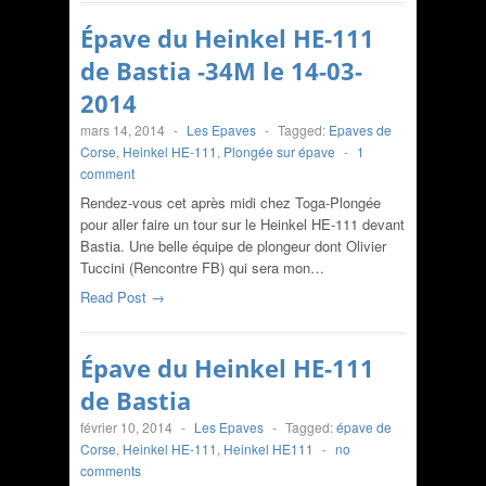
Épave du Heinkel HE-111
de Bastia -34M le 14-03-
2014
mars 14, 2014
-
Les Epaves
-
Tagged:
Epaves de
Corse
,
Heinkel HE-111
,
Plongée sur épave
-
1
comment
Rendez-vous cet après midi chez Toga-Plongée
pour aller faire un tour sur le Heinkel HE-111 devant
Bastia. Une belle équipe de plongeur dont Olivier
Tuccini (Rencontre FB) qui sera mon…
Read Post →
Épave du Heinkel HE-111
de Bastia
février 10, 2014
-
Les Epaves
-
Tagged:
épave de
Corse
,
Heinkel HE-111
,
Heinkel HE111
-
no
comments