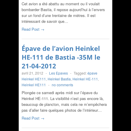
Cet avion a été abattu au moment ou il voulait
bombarder Bastia, il repose aujourd’hui à l’envers
sur un fond d’une trentaine de mètres. Il est
intéressant de savoir que…
Read Post →
Épave de l’avion Heinkel
HE-111 de Bastia -35M le
21-04-2012
avril 21, 2012
-
Les Epaves
-
Tagged:
épave
Heinkel HE111
,
Heinkel Bastia
,
Heinkel HE-111
,
Heinkel HE111
-
no comments
Plongée ce samedi après midi sur l’épave du
Heinkel HE-111. La visibilité n’est pas encore là,
beaucoup de plancton, mais cela ne m’empêchera
pas d’aller faire quelques photos de l’intérieur…
Read Post →