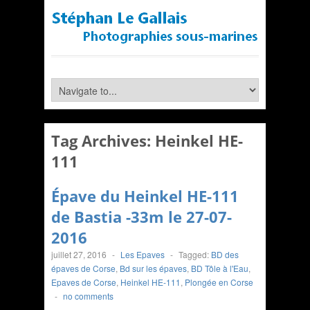
Tag Archives:
Heinkel HE-
111
Épave du Heinkel HE-111
de Bastia -33m le 27-07-
2016
juillet 27, 2016
-
Les Epaves
-
Tagged:
BD des
épaves de Corse
,
Bd sur les épaves
,
BD Tôle à l'Eau
,
Epaves de Corse
,
Heinkel HE-111
,
Plongée en Corse
-
no comments