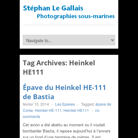
Tag Archives:
Heinkel
HE111
Épave du Heinkel HE-111
de Bastia
février 10, 2014
-
Les Epaves
-
Tagged:
épave de
Corse
,
Heinkel HE-111
,
Heinkel HE111
-
no
comments
Cet avion a été abattu au moment ou il voulait
bombarder Bastia, il repose aujourd’hui à l’envers
sur un fond d’une trentaine de mètres. Il est