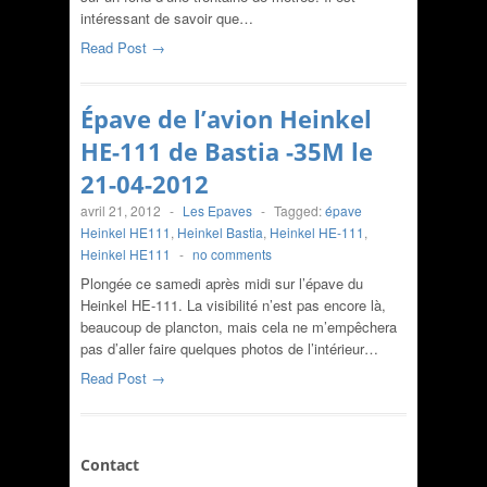
intéressant de savoir que…
Read Post →
Épave de l’avion Heinkel
HE-111 de Bastia -35M le
21-04-2012
avril 21, 2012
-
Les Epaves
-
Tagged:
épave
Heinkel HE111
,
Heinkel Bastia
,
Heinkel HE-111
,
Heinkel HE111
-
no comments
Plongée ce samedi après midi sur l’épave du
Heinkel HE-111. La visibilité n’est pas encore là,
beaucoup de plancton, mais cela ne m’empêchera
pas d’aller faire quelques photos de l’intérieur…
Read Post →
Contact