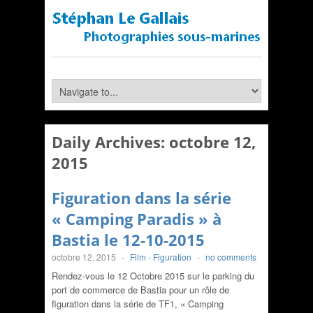
Daily Archives:
octobre 12,
2015
Figuration dans la série
« Camping Paradis » à
Bastia le 12-10-2015
octobre 12, 2015
-
Film - Figuration
-
no comments
Rendez-vous le 12 Octobre 2015 sur le parking du
port de commerce de Bastia pour un rôle de
figuration dans la série de TF1, « Camping