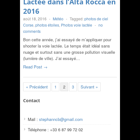
Lactée dans l’Alta Rocca en
2016
août 18, 2016
-
Météo
-
Tagged:
photos de ciel
Corse
,
photos étoiles
,
Photos voie lactée
-
no
comments
Bon cette année, j’ai essayé de m’appliquer pour
shooter la voie lactée. Le temps était idéal sans
nuage et surtout sans une grosse pollution visuelle
(lumière de ville). J’ai essayé…
Read Post →
« Précédent
1
2
3
Suivant »
Contact
Mail :
stephanncb@gmail.com
Téléphone : +33 6 87 99 72 02