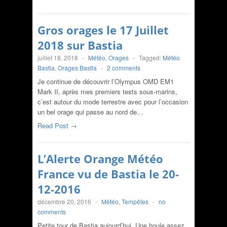
Gros orages le 17 Juillet
2018 sur Bastia
juillet 18, 2018
-
Météo
,
Orages
-
Tagged:
Météo
Bastia
,
Orages Bastia
-
2 comments
Je continue de découvrir l’Olympus OMD EM1
Mark II, après mes premiers tests sous-marins,
c’est autour du mode terrestre avec pour l’occasion
un bel orage qui passe au nord de…
Read Post →
L’Alerte Orange Météo
France vu de Bastia le 20-
12-2016
décembre 20, 2016
-
Météo
,
Tempêtes
-
no
comments
Petite tour de Bastia aujourd’hui. Une houle assez