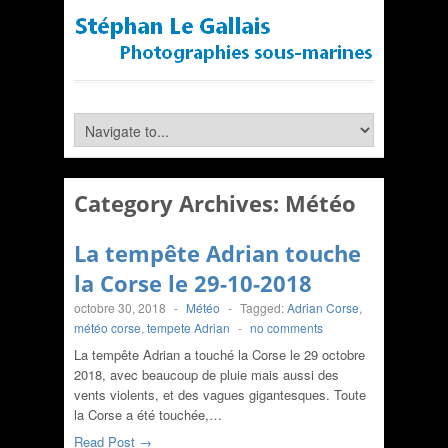
Category Archives:
Météo
La tempête Adrian touche
la Corse le 29-10-2018
octobre 30, 2018
-
Météo
-
Tagged:
Adrian Corse
,
météo corse
,
tempete Adrian
-
no comments
La tempête Adrian a touché la Corse le 29 octobre
2018, avec beaucoup de pluie mais aussi des
vents violents, et des vagues gigantesques. Toute
la Corse a été touchée,…
Read Post →