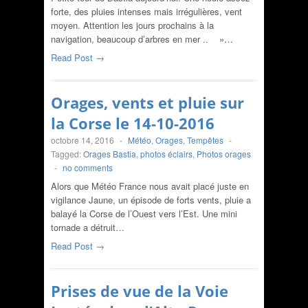
forte, des pluies intenses mais irrégulières, vent
moyen. Attention les jours prochains à la
navigation, beaucoup d’arbres en mer .. »…
Read Post →
Orages, vents et pluie sur
la Corse le 14-10-2016
octobre 14, 2016
-
Météo
,
Orages
,
Tempêtes
-
Tagged:
Orages Bastia
,
photos éclairs
,
Photos orages
-
no comments
Alors que Météo France nous avait placé juste en
vigilance Jaune, un épisode de forts vents, pluie a
balayé la Corse de l’Ouest vers l’Est. Une mini
tornade a détruit…
Read Post →
Prises de vue de la Voie