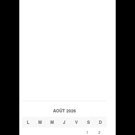
AOÛT 2026
L
M
M
J
V
S
D
1
2