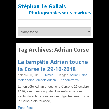
Tag Archives:
Adrian Corse
La tempête Adrian touche
la Corse le 29-10-2018
octobre 30, 2018
-
Météo
-
Tagged:
Adrian Corse
,
météo corse
,
tempete Adrian
-
no comments
La tempête Adrian a touché la Corse le 29 octobre
2018, avec beaucoup de pluie mais aussi des
vents violents, et des vagues gigantesques. Toute
la Corse a été touchée,…
Read Post →