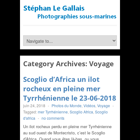
Category Archives:
Voyage
Scoglio d’Africa un ilot
rocheux en pleine mer
Tyrrhénienne le 23-06-2018
juin 24, 2018
-
Photos du Monde
,
Vidéos
,
Voyage
-
Tagged:
mer Tyrrhénienne
,
Scoglio Africa
,
Scoglio
d'africa
-
no comments
Un ilot rocheux perdu en pleine mer Tyrrhénienne
au sud ouest de Montecristo, c’est le Scoglio
d’Africa. Quand vous êtes là-bas, ou vous