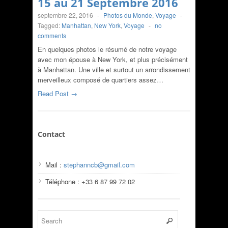
15 au 21 Septembre 2016
septembre 22, 2016
-
Photos du Monde
,
Voyage
-
Tagged:
Manhattan
,
New York
,
Voyage
-
no
comments
En quelques photos le résumé de notre voyage
avec mon épouse à New York, et plus précisément
à Manhattan. Une ville et surtout un arrondissement
merveilleux composé de quartiers assez…
Read Post →
Contact
Mail :
stephanncb@gmail.com
Téléphone : +33 6 87 99 72 02