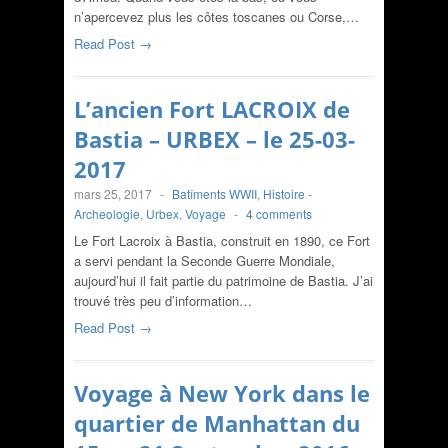
n’apercevez plus les côtes toscanes ou Corse,…
Read Post →
L’ancien Fort LACROIX de
Bastia – URBEX – le 25-03-
2017
mars 25, 2017
-
Batîments WWII
,
Histoire -
Archeologie
,
Urbex
,
Voyage
-
4 comments
Le Fort Lacroix à Bastia, construit en 1890, ce Fort
a servi pendant la Seconde Guerre Mondiale,
aujourd’hui il fait partie du patrimoine de Bastia. J’ai
trouvé très peu d’information…
Read Post →
Voyage à New York dans le
quartier de Manhattan du