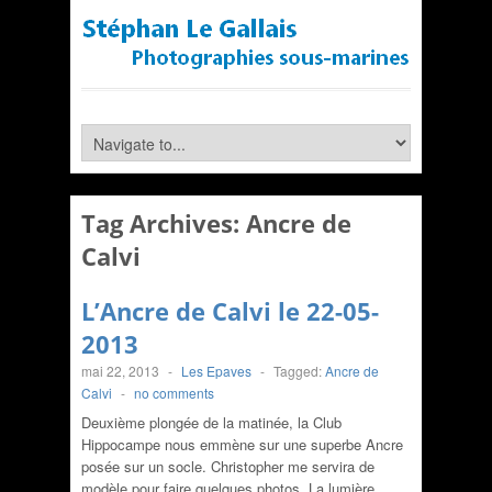
Tag Archives:
Ancre de
Calvi
L’Ancre de Calvi le 22-05-
2013
mai 22, 2013
-
Les Epaves
-
Tagged:
Ancre de
Calvi
-
no comments
Deuxième plongée de la matinée, la Club
Hippocampe nous emmène sur une superbe Ancre
posée sur un socle. Christopher me servira de
modèle pour faire quelques photos. La lumière