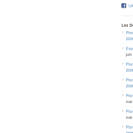
Li
Les D
Pho
202
Expo
juin
Plon
202
Plon
202
Plo
mai
Plon
mai
Plon
202