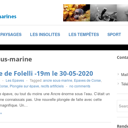
PAYSAGES
LES INSOLITES
LES TEMPÊTES
SPORT
ous-marine
Conta
e de Folelli -19m le 30-05-2020
Mail
-
Les Epaves
-
Tagged:
ancre sous-marine
,
Epaves de Corse
,
Tél
Corse
,
Plongée sur épave
,
recifs artificiels
-
no comments
e épave, ou tout du moins une Ancre énorme sous l’eau. C’était un
 ne connaissais pas. Une nouvelle plongée de faite avec cette
 magnifique. Un…
→
Rende