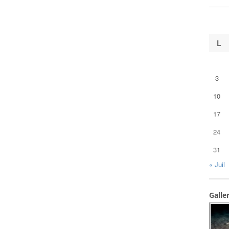
L
3
10
17
24
31
« Juil
Galle