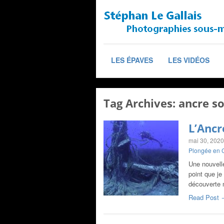
LES ÉPAVES
LES VIDÉOS
Tag Archives:
ancre s
L’Ancr
mai 30, 2020
Plongée en 
Une nouvell
point que je
découverte
Read Post 