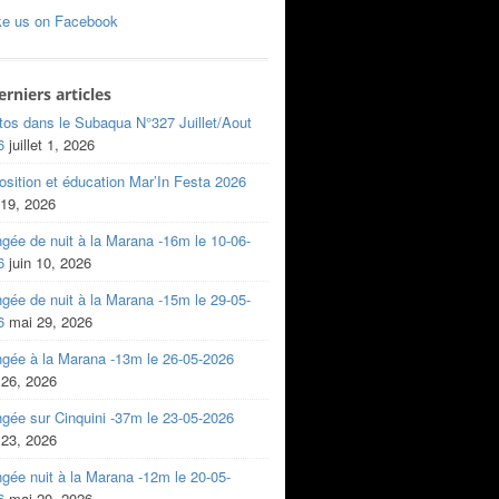
ke us on Facebook
erniers articles
tos dans le Subaqua N°327 Juillet/Aout
6
juillet 1, 2026
sition et éducation Mar’In Festa 2026
 19, 2026
gée de nuit à la Marana -16m le 10-06-
6
juin 10, 2026
gée de nuit à la Marana -15m le 29-05-
6
mai 29, 2026
ngée à la Marana -13m le 26-05-2026
 26, 2026
gée sur Cinquini -37m le 23-05-2026
 23, 2026
gée nuit à la Marana -12m le 20-05-
6
mai 20, 2026