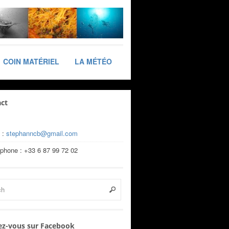
COIN MATÉRIEL
LA MÉTÉO
ct
 :
stephanncb@gmail.com
éphone : +33 6 87 99 72 02
z-vous sur Facebook