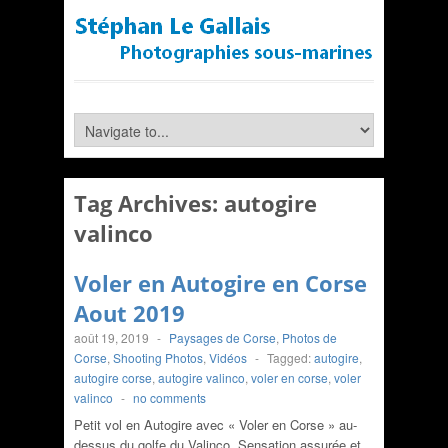
Tag Archives:
autogire
valinco
Voler en Autogire en Corse
Aout 2019
août 19, 2019
-
Paysages de Corse
,
Photos de
Corse
,
Shooting Photos
,
Vidéos
-
Tagged:
autogire
,
autogire corse
,
autogire valinco
,
voler en corse
,
voler
valinco
-
no comments
Petit vol en Autogire avec « Voler en Corse » au-
dessus du golfe du Valinco. Sensation assurée et