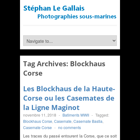
Tag Archives:
Blockhaus
Corse
Les Blockhaus de la Haute-
Corse ou les Casemates de
la Ligne Maginot
novembre 11, 2018
-
Batîments WWII
-
Tagged:
Blockhaus Corse
,
Casemate
,
Casemate Bastia
,
Casemate Corse
-
no comments
Les traces du passé entourent la Corse, que ce soit