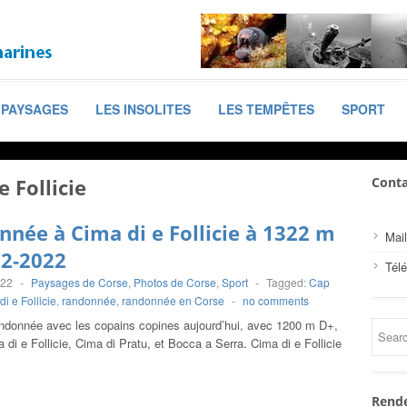
PAYSAGES
LES INSOLITES
LES TEMPÊTES
SPORT
e Follicie
Conta
née à Cima di e Follicie à 1322 m
Mail
02-2022
Tél
022
-
Paysages de Corse
,
Photos de Corse
,
Sport
-
Tagged:
Cap
i e Follicie
,
randonnée
,
randonnée en Corse
-
no comments
andonnée avec les copains copines aujourd’hui, avec 1200 m D+,
di e Follicie, Cima di Pratu, et Bocca a Serra. Cima di e Follicie
Rende