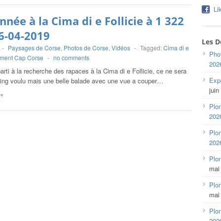
Li
née à la Cima di e Follicie à 1 322
6-04-2019
Les D
-
Paysages de Corse
,
Photos de Corse
,
Vidéos
-
Tagged:
Cima di e
Pho
ment Cap Corse
-
no comments
202
arti à la recherche des rapaces à la Cima di e Follicie, ce ne sera
Expo
ting voulu mais une belle balade avec une vue a couper…
juin
→
Plon
202
Plon
202
Plo
mai
Plon
mai
Plon
202