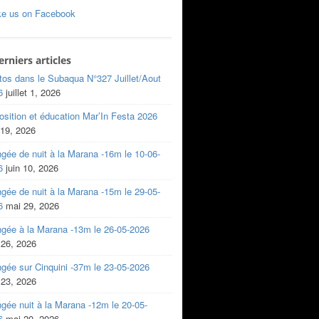
ke us on Facebook
erniers articles
tos dans le Subaqua N°327 Juillet/Aout
6
juillet 1, 2026
sition et éducation Mar’In Festa 2026
 19, 2026
gée de nuit à la Marana -16m le 10-06-
6
juin 10, 2026
gée de nuit à la Marana -15m le 29-05-
6
mai 29, 2026
ngée à la Marana -13m le 26-05-2026
 26, 2026
gée sur Cinquini -37m le 23-05-2026
 23, 2026
gée nuit à la Marana -12m le 20-05-
6
mai 20, 2026