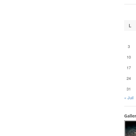
L
3
10
17
24
31
« Juil
Galle