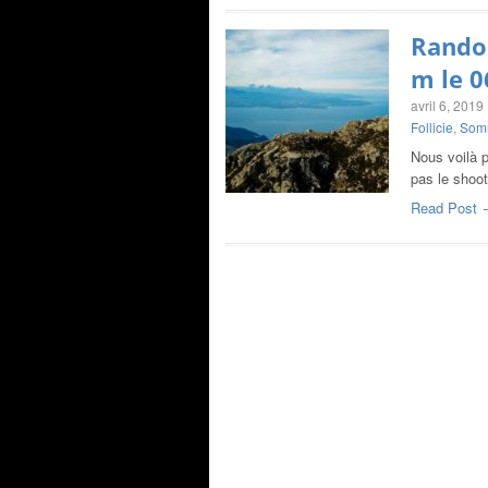
Randon
m le 0
avril 6, 2019
Follicie
,
Som
Nous voilà p
pas le shoo
Read Post 