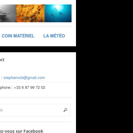
COIN MATÉRIEL
LA MÉTÉO
ct
 :
stephanncb@gmail.com
éphone : +33 6 87 99 72 02
z-vous sur Facebook