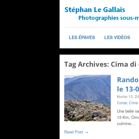
LES ÉPAVES
LES VIDÉOS
Tag Archives:
Cima di 
Randon
le 13-
février 13, 2
Corse
,
Cima d
Une belle r
13 Km, Cima 
culmine…
Read Post →