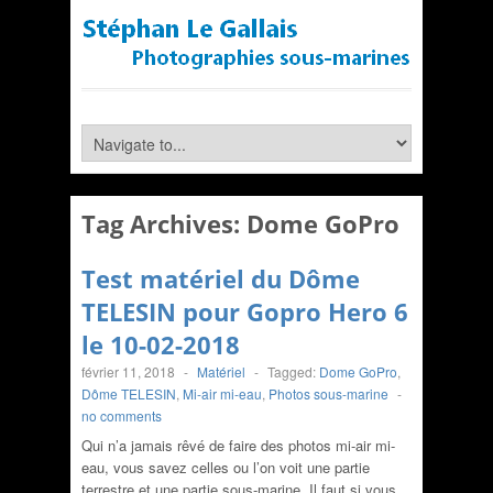
Tag Archives:
Dome GoPro
Test matériel du Dôme
TELESIN pour Gopro Hero 6
le 10-02-2018
février 11, 2018
-
Matériel
-
Tagged:
Dome GoPro
,
Dôme TELESIN
,
Mi-air mi-eau
,
Photos sous-marine
-
no comments
Qui n’a jamais rêvé de faire des photos mi-air mi-
eau, vous savez celles ou l’on voit une partie
terrestre et une partie sous-marine. Il faut si vous