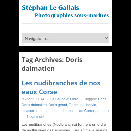
Tag Archives:
Doris
dalmatien
Les nudibranches de nos
eaux Corse
février 6, 2014
-
La Faune et Flore
-
Tagged:
Doris
,
Doris dalmatien
,
Doris géant
,
Flabelline
,
hervia
,
limaces sous-marine
,
nudibranches de Corse
,
planaire
-
1 comment
Les nudibranches (Nudibranchia) forment un ordre
de mollusques gastéropodes. Ces animaux marins